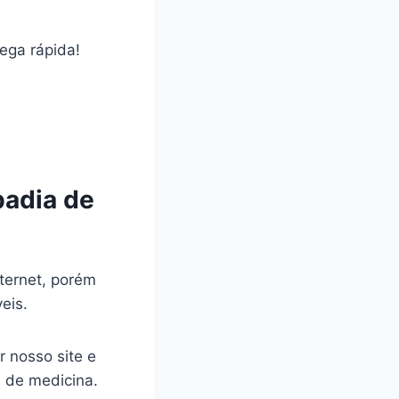
rega rápida!
badia de
ternet, porém
veis.
r nosso site e
a de medicina.