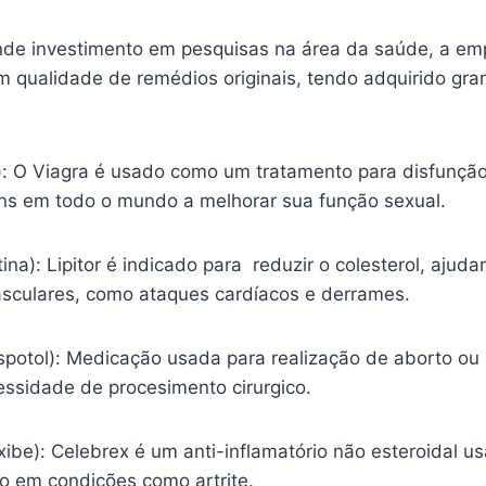
nde investimento em pesquisas na área da saúde, a em
m qualidade de remédios originais, tendo adquirido gr
l): O Viagra é usado como um tratamento para disfunção
s em todo o mundo a melhorar sua função sexual.
tina): Lipitor é indicado para reduzir o colesterol, ajud
sculares, como ataques cardíacos e derrames.
spotol): Medicação usada para realização de aborto ou
essidade de procesimento cirurgico.
ibe): Celebrex é um anti-inflamatório não esteroidal usa
ão em condições como artrite.