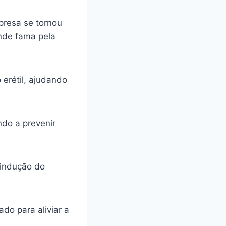
presa se tornou
ande fama pela
 erétil, ajudando
ando a prevenir
 indução do
do para aliviar a