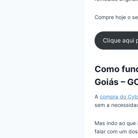
Compre hoje o seu
Clique aqui
Como func
Goiás – G
A
compra do Cyt
sem a necessidad
Mas indo ao que 
falar com um dos