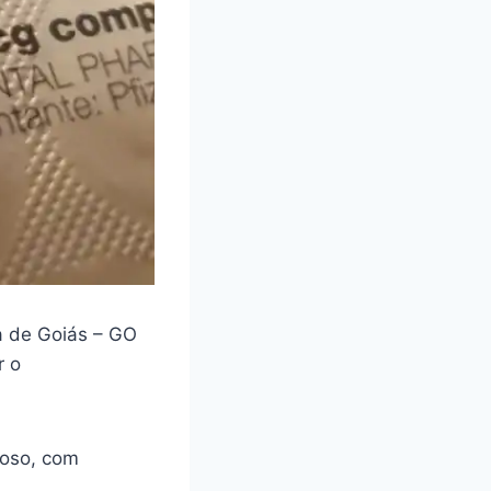
 de Goiás – GO
r o
loso, com