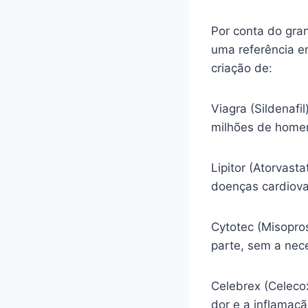
Por conta do gra
uma referência e
criação de:
Viagra (Sildenafi
milhões de homen
Lipitor (Atorvasta
doenças cardiova
Cytotec (Misopro
parte, sem a nec
Celebrex (Celecox
dor e a inflamaç