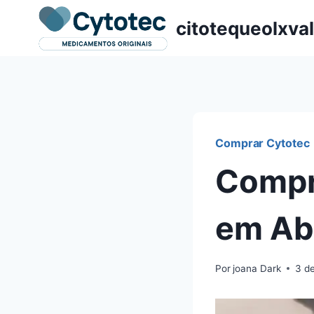
Pular
citotequeolxva
para
o
Conteúdo
Comprar Cytotec
Compr
em Ab
Por
joana Dark
3 d