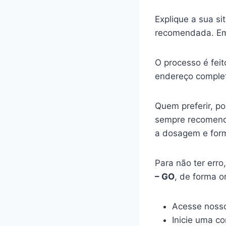
Explique a sua s
recomendada. Em
O processo é feit
endereço complet
Quem preferir, p
sempre recomenda
a dosagem e for
Para não ter err
– GO
, de forma o
Acesse nosso
Inicie uma c