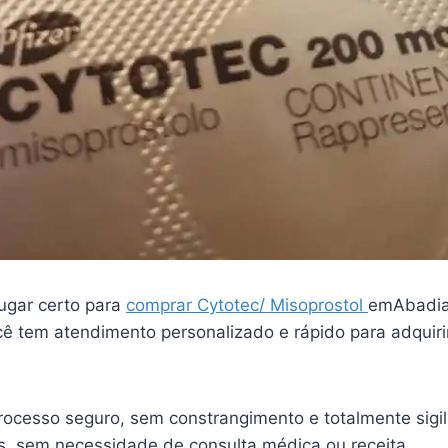
ugar certo para
comprar Cytotec/ Misoprostol
emAbadia
ê tem atendimento personalizado e rápido para adquiri
ocesso seguro, sem constrangimento e totalmente sigi
is, sem necessidade de consulta médica ou receita.